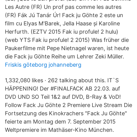
Les Autre (FR) Un prof pas comme les autres
(FR) Fák Jú Tanár Úr! Fack ju Göhte 2 este un
film cu Elyas M'Barek, Jella Haase și Karoline
Herfurth. (EZTV 2015 Fak iu profule! 2 hulu)
(web YTS Fak iu profule! 2 2015) Was früher die
Paukerfilme mit Pepe Nietnagel waren, ist heute
die Fack ju Göhte Reihe um Lehrer Zeki Müller.
Friskis göteborg johanneberg
1,332,080 likes · 262 talking about this. IT`S
HÄPPENING! Der #FINALFACK AB 22.03. auf
DVD UND SO Teil 1&2 auf DVD, B-Ray & VoD!
Follow Fack Ju Göhte 2 Premiere Live Stream Die
Fortsetzung des Kinokrachers "Fack Ju Göhte"
feierte am Montag dem 7. September 2015
Weltpremiere im Mathäser-Kino München.