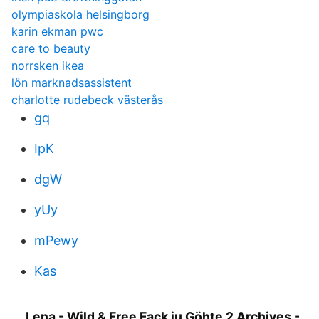
olympiaskola helsingborg
karin ekman pwc
care to beauty
norrsken ikea
lön marknadsassistent
charlotte rudebeck västerås
gq
IpK
dgW
yUy
mPewy
Kas
Lena - Wild & Free Fack ju Göhte 2 Archives -