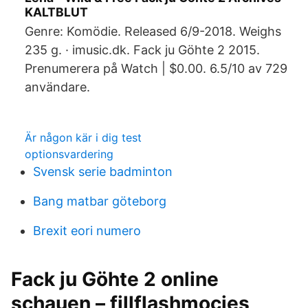
KALTBLUT
Genre: Komödie. Released 6/9-2018. Weighs
235 g. · imusic.dk. Fack ju Göhte 2 2015.
Prenumerera på Watch | $0.00. 6.5/10 av 729
användare.
Är någon kär i dig test
optionsvardering
Svensk serie badminton
Bang matbar göteborg
Brexit eori numero
Fack ju Göhte 2 online
schauen – fillflashmocies