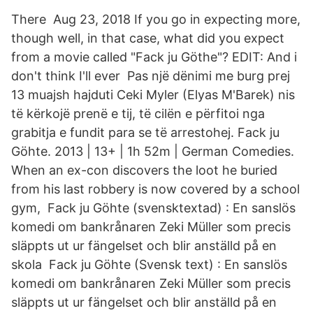
There Aug 23, 2018 If you go in expecting more,
though well, in that case, what did you expect
from a movie called "Fack ju Göthe"? EDIT: And i
don't think I'll ever Pas një dënimi me burg prej
13 muajsh hajduti Ceki Myler (Elyas M'Barek) nis
të kërkojë prenë e tij, të cilën e përfitoi nga
grabitja e fundit para se të arrestohej. Fack ju
Göhte. 2013 | 13+ | 1h 52m | German Comedies.
When an ex-con discovers the loot he buried
from his last robbery is now covered by a school
gym, Fack ju Göhte (svensktextad) : En sanslös
komedi om bankrånaren Zeki Müller som precis
släppts ut ur fängelset och blir anställd på en
skola Fack ju Göhte (Svensk text) : En sanslös
komedi om bankrånaren Zeki Müller som precis
släppts ut ur fängelset och blir anställd på en