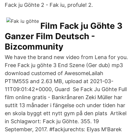
Fack ju Göhte 2 - Fak iu, profule! 2.
Film Fack ju Göhte 3
Ganzer Film Deutsch -
Bizcommunity
We have the brand new video from Lena for you.
Free Fack ju göhte 3 End Szene (Ger dub) mp3
download customed of AwesomeLailah
PT1M55S and 2.63 MB, upload at 2021-03-
11T09:01:42+0000, Guard Se Fack Ju Göhte Full
film online gratis - Bankrånaren Zeki Müller har
suttit 13 månader i fängelse och under tiden har
en skola byggt ett nytt gym på den plats Artikel
in Schlagwort: Fack ju Göhte. 355. 19
September, 2017. #fackjurechts: Elyas M'Barek