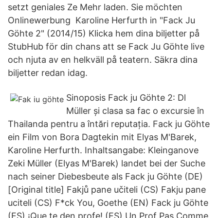
setzt geniales Ze Mehr laden. Sie möchten
Onlinewerbung Karoline Herfurth in "Fack Ju
Göhte 2" (2014/15) Klicka hem dina biljetter på
StubHub för din chans att se Fack Ju Göhte live
och njuta av en helkväll på teatern. Säkra dina
biljetter redan idag.
Sinoposis Fack ju Göhte 2: Dl
Müller și clasa sa fac o excursie în
Thailanda pentru a întări reputația. Fack ju Göhte
ein Film von Bora Dagtekin mit Elyas M'Barek,
Karoline Herfurth. Inhaltsangabe: Kleinganove
Zeki Müller (Elyas M'Barek) landet bei der Suche
nach seiner Diebesbeute als Fack ju Göhte (DE)
[Original title] Fakjů pane učiteli (CS) Fakju pane
uciteli (CS) F*ck You, Goethe (EN) Fack ju Göhte
(ES) ¡Que te den profe! (ES) Un Prof Pas Comme