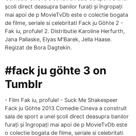
școli direct deasupra banilor furați și îngropați
mai apoi de p MovieTvDb este o colectie bogata
de filme, seriale si celebritati Fack ju Göhte 2 -
Fak iu, profule! 2. Distributie Karoline Herfurth,
Jana Pallaske, Elyas M'Barek, Jella Haase.
Regizat de Bora Dagtekin.
#fack ju göhte 3 on
Tumblr
- Film Fak iu, profule! - Suck Me Shakespeer
Fack ju Göhte 2013 Comedie Cineva a construit
sala de sport a unei școli direct deasupra banilor
furați și îngropați mai apoi de p MovieTvDb este
o colectie bogata de filme, seriale si celebritati